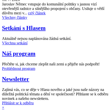
Jaroslav Němec vstupuje do komunální politiky s jasnou vizí
otevřenější radnice a silnějšího propojení s občany. Usiluje o větší
důvěru mezi v...
celý článek
Všechny články
Setkání s Hlasem
Aktuálně nejsou naplánována žádná setkání.
Všechna setkání
Náš program
Přečtěte si, jak chceme zlepšit naši zemi a přijďte nás podpořit!
Prohlédnout program
Newsletter
Zajímá vás, co se děje v Hlasu nového a jaké jsou naše názory na
důležitá politická témata a dění ve společnosti? Přihlaste se k odběru
novinek a našeho newsletteru.
Přihlásit se k odběru
×