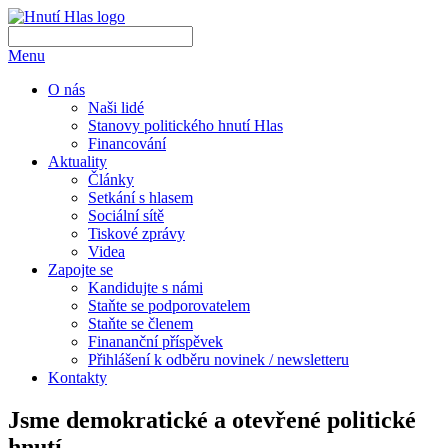
Menu
O nás
Naši lidé
Stanovy politického hnutí Hlas
Financování
Aktuality
Články
Setkání s hlasem
Sociální sítě
Tiskové zprávy
Videa
Zapojte se
Kandidujte s námi
Staňte se podporovatelem
Staňte se členem
Finananční příspěvek
Přihlášení k odběru novinek / newsletteru
Kontakty
Jsme
demokratické
a
otevřené
politické
hnutí.