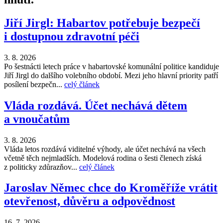
Jiří Jirgl: Habartov potřebuje bezpečí
i dostupnou zdravotní péči
3. 8. 2026
Po šestnácti letech práce v habartovské komunální politice kandiduje
Jiří Jirgl do dalšího volebního období. Mezi jeho hlavní priority patří
posílení bezpečn...
celý článek
Vláda rozdává. Účet nechává dětem
a vnoučatům
3. 8. 2026
Vláda letos rozdává viditelné výhody, ale účet nechává na všech
včetně těch nejmladších. Modelová rodina o šesti členech získá
z politicky zdůrazňov...
celý článek
Jaroslav Němec chce do Kroměříže vrátit
otevřenost, důvěru a odpovědnost
16. 7. 2026