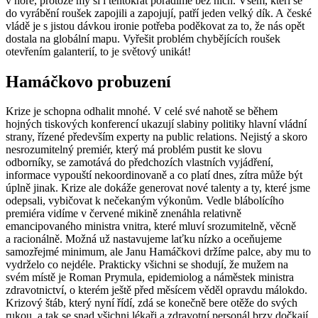
v hoře, protože my si i tentokrát poradíme bez nich. Všem, kteří se
do vyrábění roušek zapojili a zapojují, patří jeden velký dík. A české
vládě je s jistou dávkou ironie potřeba poděkovat za to, že nás opět
dostala na globální mapu. Vyřešit problém chybějících roušek
otevřením galanterií, to je světový unikát!
Hamáčkovo probuzení
Krize je schopna odhalit mnohé. V celé své nahotě se během
hojných tiskových konferencí ukazují slabiny politiky hlavní vládní
strany, řízené především experty na public relations. Nejistý a skoro
nesrozumitelný premiér, který má problém pustit ke slovu
odborníky, se zamotává do předchozích vlastních vyjádření,
informace vypouští nekoordinovaně a co platí dnes, zítra může být
úplně jinak. Krize ale dokáže generovat nové talenty a ty, které jsme
odepsali, vybičovat k nečekaným výkonům. Vedle blábolícího
premiéra vidíme v červené mikině znenáhla relativně
emancipovaného ministra vnitra, které mluví srozumitelně, věcně
a racionálně. Možná už nastavujeme laťku nízko a oceňujeme
samozřejmé minimum, ale Janu Hamáčkovi držíme palce, aby mu to
vydrželo co nejdéle. Prakticky všichni se shodují, že mužem na
svém místě je Roman Prymula, epidemiolog a náměstek ministra
zdravotnictví, o kterém ještě před měsícem věděl opravdu málokdo.
Krizový štáb, který nyní řídí, zdá se konečně bere otěže do svých
rukou, a tak se snad všichni lékaři a zdravotní personál brzy dočkají