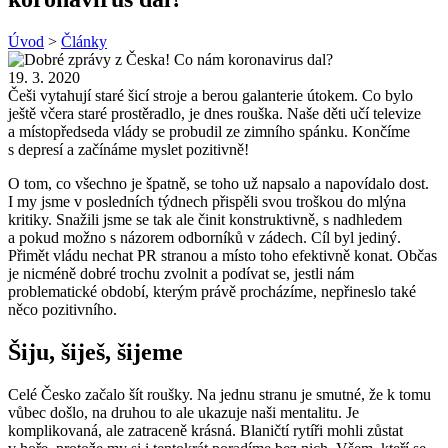
Úvod
>
Články
19. 3. 2020
Češi vytahují staré šicí stroje a berou galanterie útokem. Co bylo
ještě včera staré prostěradlo, je dnes rouška. Naše děti učí televize
a místopředseda vlády se probudil ze zimního spánku. Končíme
s depresí a začínáme myslet pozitivně!
O tom, co všechno je špatně, se toho už napsalo a napovídalo dost.
I my jsme v posledních týdnech přispěli svou troškou do mlýna
kritiky. Snažili jsme se tak ale činit konstruktivně, s nadhledem
a pokud možno s názorem odborníků v zádech. Cíl byl jediný.
Přimět vládu nechat PR stranou a místo toho efektivně konat. Občas
je nicméně dobré trochu zvolnit a podívat se, jestli nám
problematické období, kterým právě procházíme, nepřineslo také
něco pozitivního.
Šiju, šiješ, šijeme
Celé Česko začalo šít roušky. Na jednu stranu je smutné, že k tomu
vůbec došlo, na druhou to ale ukazuje naši mentalitu. Je
komplikovaná, ale zatraceně krásná. Blaničtí rytíři mohli zůstat