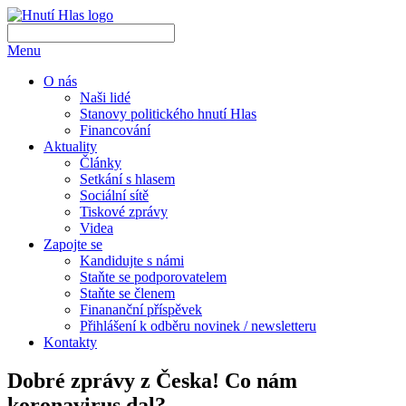
Menu
O nás
Naši lidé
Stanovy politického hnutí Hlas
Financování
Aktuality
Články
Setkání s hlasem
Sociální sítě
Tiskové zprávy
Videa
Zapojte se
Kandidujte s námi
Staňte se podporovatelem
Staňte se členem
Finananční příspěvek
Přihlášení k odběru novinek / newsletteru
Kontakty
Dobré zprávy z Česka! Co nám
koronavirus dal?