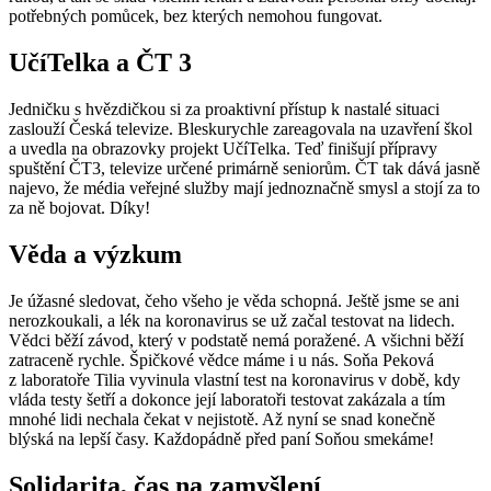
potřebných pomůcek, bez kterých nemohou fungovat.
UčíTelka a ČT 3
Jedničku s hvězdičkou si za proaktivní přístup k nastalé situaci
zaslouží Česká televize. Bleskurychle zareagovala na uzavření škol
a uvedla na obrazovky projekt UčíTelka. Teď finišují přípravy
spuštění ČT3, televize určené primárně seniorům. ČT tak dává jasně
najevo, že média veřejné služby mají jednoznačně smysl a stojí za to
za ně bojovat. Díky!
Věda a výzkum
Je úžasné sledovat, čeho všeho je věda schopná. Ještě jsme se ani
nerozkoukali, a lék na koronavirus se už začal testovat na lidech.
Vědci běží závod, který v podstatě nemá poražené. A všichni běží
zatraceně rychle. Špičkové vědce máme i u nás. Soňa Peková
z laboratoře Tilia vyvinula vlastní test na koronavirus v době, kdy
vláda testy šetří a dokonce její laboratoři testovat zakázala a tím
mnohé lidi nechala čekat v nejistotě. Až nyní se snad konečně
blýská na lepší časy. Každopádně před paní Soňou smekáme!
Solidarita, čas na zamyšlení