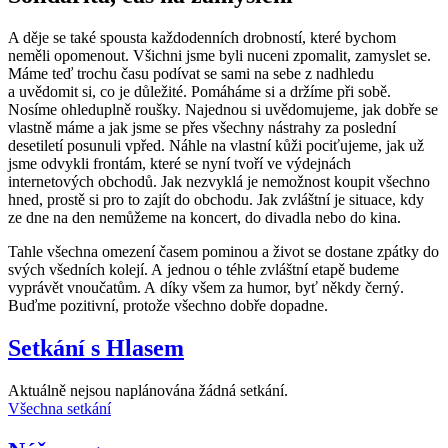
A děje se také spousta každodenních drobností, které bychom
neměli opomenout. Všichni jsme byli nuceni zpomalit, zamyslet se.
Máme teď trochu času podívat se sami na sebe z nadhledu
a uvědomit si, co je důležité. Pomáháme si a držíme při sobě.
Nosíme ohleduplně roušky. Najednou si uvědomujeme, jak dobře se
vlastně máme a jak jsme se přes všechny nástrahy za poslední
desetiletí posunuli vpřed. Náhle na vlastní kůži pociťujeme, jak už
jsme odvykli frontám, které se nyní tvoří ve výdejnách
internetových obchodů. Jak nezvyklá je nemožnost koupit všechno
hned, prostě si pro to zajít do obchodu. Jak zvláštní je situace, kdy
ze dne na den nemůžeme na koncert, do divadla nebo do kina.
Tahle všechna omezení časem pominou a život se dostane zpátky do
svých všedních kolejí. A jednou o téhle zvláštní etapě budeme
vyprávět vnoučatům. A díky všem za humor, byť někdy černý.
Buďme pozitivní, protože všechno dobře dopadne.
Setkání s Hlasem
Aktuálně nejsou naplánována žádná setkání.
Všechna setkání