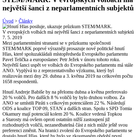
největší šanci z neparlamentních subjektů
Úvod
>
Články
7. 5. 2019
Mezi parlamentními stranami se v průzkumu společnosti
STEM/MARK poprvé výrazněji prosazuje nové politické hnutí
Hlas, které spoluzakládali místopředseda Evropského parlamentu
Pavel Telička a europoslanec Petr Ježek v únoru tohoto roku.
Největší šanci uspět ve volbách do Evropského parlamentu má stále
ANO. Vyplývá to z reprezentativního výzkumu, který byl
realizován mezi dny 29. dubna a 3. května 2019 na celkovém počtu
1658 respondentů.
Hnutí Andreje Babiše by na přelomu dubna a května preferovalo
20 % voličů. Pro dalších 8 % voličů by bylo druhou volbou. Za
ANO se umístili Piráti s celkovým potenciálem 22 %. Následují
ODS a koalice TOP 09, STAN a dalších stran. Spolu s SPD Tomia
Okamury mají potenciál kolem 20 %. Koalice vedená Topkou
a Starosty má ovšem oproti ostatním nižší zastoupení již
rozhodnutých voličů, nezanedbatelná část z nich může ještě svou
preferenci změnit. Na hranici zvolení do Evropského parlamentu se
dostalo hnutí Hlas, které by bylo ve zkoumaném období první