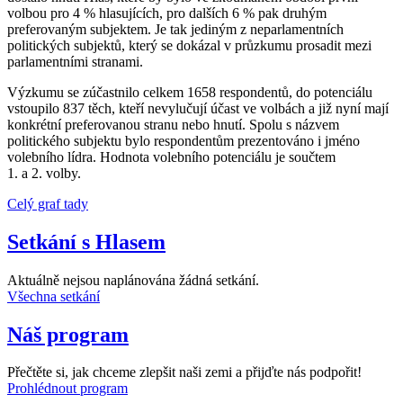
volbou pro 4 % hlasujících, pro dalších 6 % pak druhým
preferovaným subjektem. Je tak jediným z neparlamentních
politických subjektů, který se dokázal v průzkumu prosadit mezi
parlamentními stranami.
Výzkumu se zúčastnilo celkem 1658 respondentů, do potenciálu
vstoupilo 837 těch, kteří nevylučují účast ve volbách a již nyní mají
konkrétní preferovanou stranu nebo hnutí. Spolu s názvem
politického subjektu bylo respondentům prezentováno i jméno
volebního lídra. Hodnota volebního potenciálu je součtem
1. a 2. volby.
Celý graf tady
Setkání s Hlasem
Aktuálně nejsou naplánována žádná setkání.
Všechna setkání
Náš program
Přečtěte si, jak chceme zlepšit naši zemi a přijďte nás podpořit!
Prohlédnout program