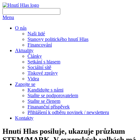
Menu
O nás
Naši lidé
Stanovy politického hnutí Hlas
Financování
Aktuality
Články
Setkání s hlasem
Sociální sítě
Tiskové zprávy
Videa
Zapojte se
Kandidujte s námi
Staňte se podporovatelem
Staňte se členem
Finananční příspěvek
Přihlášení k odběru novinek / newsletteru
Kontakty
Hnutí Hlas posiluje, ukazuje průzkum
STEM/MARK. V evropských volbách má