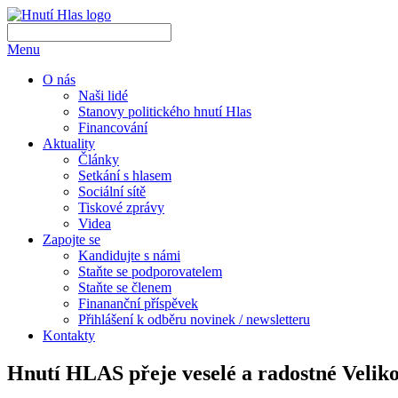
Menu
O nás
Naši lidé
Stanovy politického hnutí Hlas
Financování
Aktuality
Články
Setkání s hlasem
Sociální sítě
Tiskové zprávy
Videa
Zapojte se
Kandidujte s námi
Staňte se podporovatelem
Staňte se členem
Finananční příspěvek
Přihlášení k odběru novinek / newsletteru
Kontakty
Hnutí HLAS přeje veselé a radostné Velik