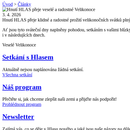
Úvod
>
Články
3. 4. 2026
Hnutí HLAS přeje klidné a radostné prožití velikonočních svátků plnýc
Ať jsou tyto sváteční dny naplněny pohodou, setkáním s vašimi blízký
i v následujících dnech.
Veselé Velikonoce
Setkání s Hlasem
Aktuálně nejsou naplánována žádná setkání.
Všechna setkání
Náš program
Přečtěte si, jak chceme zlepšit naši zemi a přijďte nás podpořit!
Prohlédnout program
Newsletter
Zajímá vás, co se děje v Hlasu nového a jaké jsou naše názory na důle