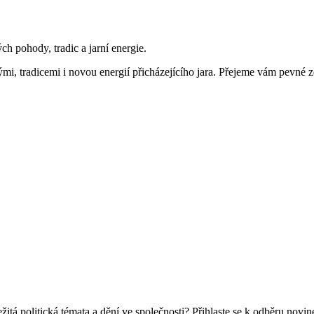
h pohody, tradic a jarní energie.
mi, tradicemi i novou energií přicházejícího jara. Přejeme vám pevné z
žitá politická témata a dění ve společnosti? Přihlaste se k odběru novin