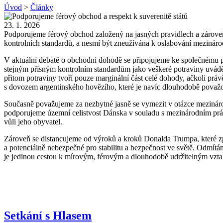
Úvod
>
Články
23. 1. 2026
Podporujeme férový obchod založený na jasných pravidlech a zároveň
kontrolních standardů, a nesmí být zneužívána k oslabování mezináro
V aktuální debatě o obchodní dohodě se připojujeme ke společnému pro
stejným přísným kontrolním standardům jako veškeré potraviny uváděn
přitom potraviny tvoří pouze marginální část celé dohody, ačkoli prá
s dovozem argentinského hovězího, které je navíc dlouhodobě považová
Současně považujeme za nezbytné jasně se vymezit v otázce mezináro
podporujeme územní celistvost Dánska v souladu s mezinárodním prá
vůli jeho obyvatel.
Zároveň se distancujeme od výroků a kroků Donalda Trumpa, které zp
a potenciálně nebezpečné pro stabilitu a bezpečnost ve světě. Odmí
je jedinou cestou k mírovým, férovým a dlouhodobě udržitelným vzta
Setkání s Hlasem