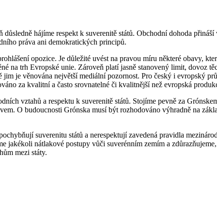
 důsledně hájíme respekt k suverenitě států. Obchodní dohoda přináší
dního práva ani demokratických principů.
hlášení opozice. Je důležité uvést na pravou míru některé obavy, kter
é na trh Evropské unie. Zároveň platí jasně stanovený limit, dovoz těc
vě jim je věnována největší mediální pozornost. Pro český i evropský p
no za kvalitní a často srovnatelné či kvalitnější než evropská produk
dních vztahů a respektu k suverenitě států. Stojíme pevně za Grónske
vem. O budoucnosti Grónska musí být rozhodováno výhradně na základ
ochybňují suverenitu států a nerespektují zavedená pravidla mezinárod
táme jakékoli nátlakové postupy vůči suverénním zemím a zdůrazňujeme
hům mezi státy.