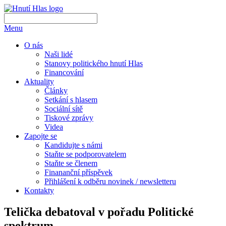
Menu
O nás
Naši lidé
Stanovy politického hnutí Hlas
Financování
Aktuality
Články
Setkání s hlasem
Sociální sítě
Tiskové zprávy
Videa
Zapojte se
Kandidujte s námi
Staňte se podporovatelem
Staňte se členem
Finananční příspěvek
Přihlášení k odběru novinek / newsletteru
Kontakty
Telička debatoval v pořadu Politické
spektrum