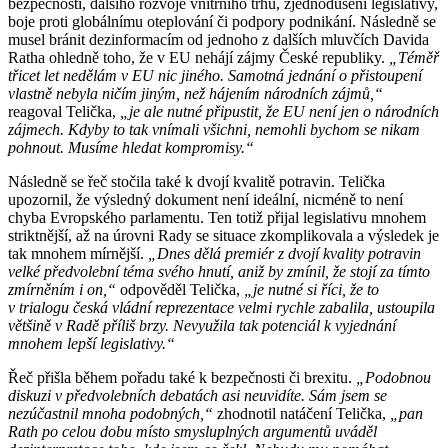
bezpečnosti, dalšího rozvoje vnitřního trhu, zjednodušení legislativy,
boje proti globálnímu oteplování či podpory podnikání. Následně se
musel bránit dezinformacím od jednoho z dalších mluvčích Davida
Ratha ohledně toho, že v EU nehájí zájmy České republiky.
„Téměř
třicet let nedělám v EU nic jiného. Samotná jednání o přistoupení
vlastně nebyla ničím jiným, než hájením národních zájmů,“
reagoval Telička,
„je ale nutné připustit, že EU není jen o národních
zájmech. Kdyby to tak vnímali všichni, nemohli bychom se nikam
pohnout. Musíme hledat kompromisy.“
Následně se řeč stočila také k dvojí kvalitě potravin. Telička
upozornil, že výsledný dokument není ideální, nicméně to není
chyba Evropského parlamentu. Ten totiž přijal legislativu mnohem
striktnější, až na úrovni Rady se situace zkomplikovala a výsledek je
tak mnohem mírnější.
„Dnes dělá premiér z dvojí kvality potravin
velké předvolební téma svého hnutí, aniž by zmínil, že stojí za tímto
zmírněním i on,“
odpověděl Telička,
„je nutné si říci, že to
v trialogu česká vládní reprezentace velmi rychle zabalila, ustoupila
většině v Radě příliš brzy. Nevyužila tak potenciál k vyjednání
mnohem lepší legislativy.“
Řeč přišla během pořadu také k bezpečnosti či brexitu.
„Podobnou
diskuzi v předvolebních debatách asi neuvidíte. Sám jsem se
nezúčastnil mnoha podobných,“
zhodnotil natáčení Telička,
„pan
Rath po celou dobu místo smysluplných argumentů uváděl