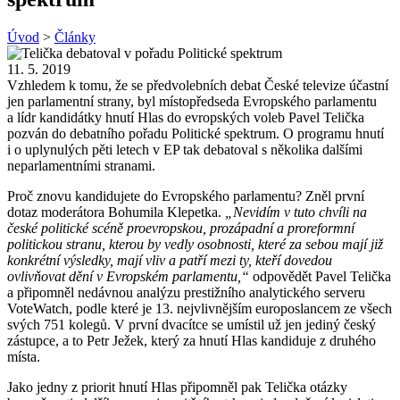
Úvod
>
Články
11. 5. 2019
Vzhledem k tomu, že se předvolebních debat České televize účastní
jen parlamentní strany, byl místopředseda Evropského parlamentu
a lídr kandidátky hnutí Hlas do evropských voleb Pavel Telička
pozván do debatního pořadu Politické spektrum. O programu hnutí
i o uplynulých pěti letech v EP tak debatoval s několika dalšími
neparlamentními stranami.
Proč znovu kandidujete do Evropského parlamentu? Zněl první
dotaz moderátora Bohumila Klepetka.
„Nevidím v tuto chvíli na
české politické scéně proevropskou, prozápadní a proreformní
politickou stranu, kterou by vedly osobnosti, které za sebou mají již
konkrétní výsledky, mají vliv a patří mezi ty, kteří dovedou
ovlivňovat dění v Evropském parlamentu,“
odpovědět Pavel Telička
a připomněl nedávnou analýzu prestižního analytického serveru
VoteWatch, podle které je 13. nejvlivnějším europoslancem ze všech
svých 751 kolegů. V první dvacítce se umístil už jen jediný český
zástupce, a to Petr Ježek, který za hnutí Hlas kandiduje z druhého
místa.
Jako jedny z priorit hnutí Hlas připomněl pak Telička otázky