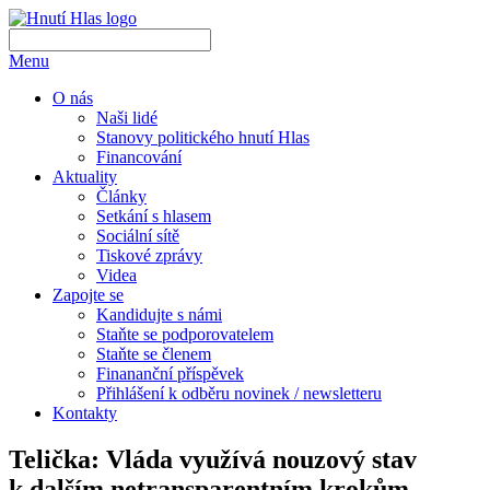
Menu
O nás
Naši lidé
Stanovy politického hnutí Hlas
Financování
Aktuality
Články
Setkání s hlasem
Sociální sítě
Tiskové zprávy
Videa
Zapojte se
Kandidujte s námi
Staňte se podporovatelem
Staňte se členem
Finananční příspěvek
Přihlášení k odběru novinek / newsletteru
Kontakty
Telička: Vláda využívá nouzový stav
k dalším netransparentním krokům