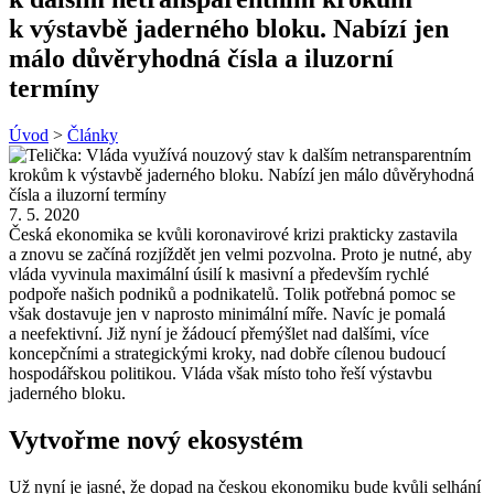
k výstavbě jaderného bloku. Nabízí jen
málo důvěryhodná čísla a iluzorní
termíny
Úvod
>
Články
7. 5. 2020
Česká ekonomika se kvůli koronavirové krizi prakticky zastavila
a znovu se začíná rozjíždět jen velmi pozvolna. Proto je nutné, aby
vláda vyvinula maximální úsilí k masivní a především rychlé
podpoře našich podniků a podnikatelů. Tolik potřebná pomoc se
však dostavuje jen v naprosto minimální míře. Navíc je pomalá
a neefektivní. Již nyní je žádoucí přemýšlet nad dalšími, více
koncepčními a strategickými kroky, nad dobře cílenou budoucí
hospodářskou politikou. Vláda však místo toho řeší výstavbu
jaderného bloku.
Vytvořme nový ekosystém
Už nyní je jasné, že dopad na českou ekonomiku bude kvůli selhání