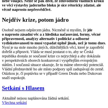
nebe volající. Nelze se pak divit, že zdůvodnění vládních kroků
ve věci výstavby jaderného bloku je sice rétoricky zdatné, ale
věcně naprosto nepřesvědčivé.
Nejdřív krize, potom jádro
Osobně nejsem odpůrcem jádra. Nicméně si myslím, že
jde
o naprosto zásadní věc a z hlediska načasování, formy, věcné
připravenosti, analýzy alternativ i politické a odborné
vydiskutovanosti to musí vypadat úplně jinak, než je tomu dnes
.
Nyní je na stole mnoho jiných, důležitějších věcí, které je zapotřebí
dořešit a připravit. Vláda se musí postarat o to, aby se Česká
republika dostala ze současné krize co nejrychleji a aby dokázala
v perspektivních oborech konkurovat i vyspělejším evropským
státům. I současná situace ukazuje, že tu máme obrovský potenciál.
Vládní představitelé ho ale místo podpory spíš zadupávají do země.
Otázkou je, čí poptávku se v případě Green Dealu nebo Dukovan
snaží uspokojit.
Setkání s Hlasem
Aktuálně nejsou naplánována žádná setkání.
Všechna setkání