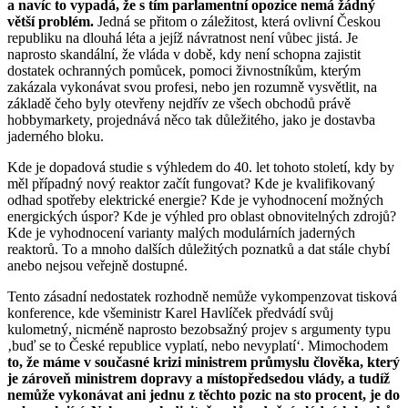
a navíc to vypadá, že s tím parlamentní opozice nemá žádný
větší problém.
Jedná se přitom o záležitost, která ovlivní Českou
republiku na dlouhá léta a jejíž návratnost není vůbec jistá. Je
naprosto skandální, že vláda v době, kdy není schopna zajistit
dostatek ochranných pomůcek, pomoci živnostníkům, kterým
zakázala vykonávat svou profesi, nebo jen rozumně vysvětlit, na
základě čeho byly otevřeny nejdřív ze všech obchodů právě
hobbymarkety, projednává něco tak důležitého, jako je dostavba
jaderného bloku.
Kde je dopadová studie s výhledem do 40. let tohoto století, kdy by
měl případný nový reaktor začít fungovat? Kde je kvalifikovaný
odhad spotřeby elektrické energie? Kde je vyhodnocení možných
energických úspor? Kde je výhled pro oblast obnovitelných zdrojů?
Kde je vyhodnocení varianty malých modulárních jaderných
reaktorů. To a mnoho dalších důležitých poznatků a dat stále chybí
anebo nejsou veřejně dostupné.
Tento zásadní nedostatek rozhodně nemůže vykompenzovat tisková
konference, kde všeministr Karel Havlíček předvádí svůj
kulometný, nicméně naprosto bezobsažný projev s argumenty typu
‚buď se to České republice vyplatí, nebo nevyplatí‘. Mimochodem
to, že máme v současné krizi ministrem průmyslu člověka, který
je zároveň ministrem dopravy a místopředsedou vlády, a tudíž
nemůže vykonávat ani jednu z těchto pozic na sto procent, je do