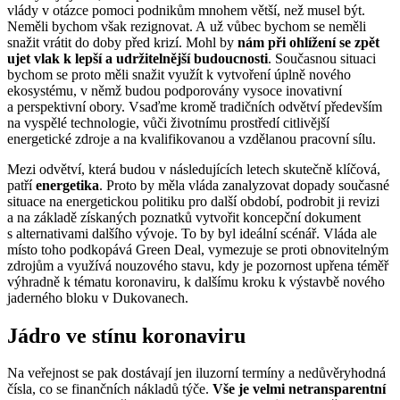
vlády v otázce pomoci podnikům mnohem větší, než musel být.
Neměli bychom však rezignovat. A už vůbec bychom se neměli
snažit vrátit do doby před krizí. Mohl by
n
ám při ohlížení se zpět
ujet vlak k lepší a udržitelnější budoucnosti
. Současnou situaci
bychom se proto měli snažit využít k vytvoření úplně nového
ekosystému, v němž budou podporovány vysoce inovativní
a perspektivní obory. Vsaďme kromě tradičních odvětví především
na vyspělé technologie, vůči životnímu prostředí citlivější
energetické zdroje a na kvalifikovanou a vzdělanou pracovní sílu.
Mezi odvětví, která budou v následujících letech skutečně klíčová,
patří
energetika
. Proto by měla vláda zanalyzovat dopady současné
situace na energetickou politiku pro další období, podrobit ji revizi
a na základě získaných poznatků vytvořit koncepční dokument
s alternativami dalšího vývoje. To by byl ideální scénář. Vláda ale
místo toho podkopává Green Deal, vymezuje se proti obnovitelným
zdrojům a využívá nouzového stavu, kdy je pozornost upřena téměř
výhradně k tématu koronaviru, k dalšímu kroku k výstavbě nového
jaderného bloku v Dukovanech.
Jádro ve stínu koronaviru
Na veřejnost se pak dostávají jen iluzorní termíny a nedůvěryhodná
čísla, co se finančních nákladů týče.
Vše je velmi netransparentní